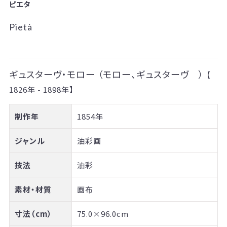
ピエタ
Pietà
ギュスターヴ・モロー
（モロー、ギュスターヴ ）
【
1826年 - 1898年】
制作年
1854年
ジャンル
油彩画
技法
油彩
素材・材質
画布
寸法（cm）
75.0×96.0cm